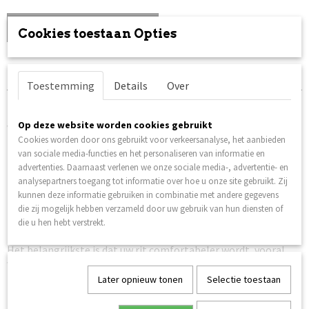
IN WINKELWAGEN
Cookies toestaan Opties
Specificaties
Toestemming
Details
Over
Productcode
Omschrijving
DL-XVZ-1300
Op deze website worden cookies gebruikt
Yamaha XVZ 1300 Venture / Royal Star Verstelbare
Cookies worden door ons gebruikt voor verkeersanalyse, het aanbieden
Rugsteun Bestuurder
van sociale media-functies en het personaliseren van informatie en
Materiaal:
Verchroomd staal.
advertenties. Daarnaast verlenen we onze sociale media-, advertentie- en
analysepartners toegang tot informatie over hoe u onze site gebruikt. Zij
Passend op de volgende modellen van Yamaha
kunnen deze informatie gebruiken in combinatie met andere gegevens
die zij mogelijk hebben verzameld door uw gebruik van hun diensten of
Yamaha XVZ 1300 Venture
die u hen hebt verstrekt.
Yamaha XVZ 1300 Royal Star
Het belangrijkste is dat uw rit comfortabeler wordt, vooral
voor lange ritten, En motorrijders met rugklachten.
Later opnieuw tonen
Selectie toestaan
Levertijd 12 werkdagen. Mits op voorraad bij leverancier.