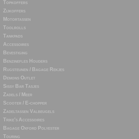
Topkoffers
Zijkoffers
Motortassen
Toolrolls
Tankpads
Accessoires
Bevestiging
Benzinefles Houders
Rugsteunen / Bagage Rekjes
Demons Outlet
Sissy Bar Tasjes
Zadels / Meer
Scooter / E-chopper
Zadeltassen Valbeugels
Trike's Accessoires
Bagage Oxford Polyester
Touring