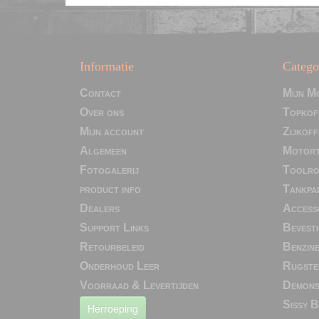
Informatie
Catego
Contact
Mijn M
Over ons
Topkof
Mijn account
Zijkoff
Algemeen
Motort
Fotogalerij
Toolro
product info
Tankpa
Dealers
Access
Support Links
Bevesti
Retourbeleid
Benzin
Onderhoud Leer
Rugste
Voorraad & Levertijden
Demons
Sissy B
Herroeping