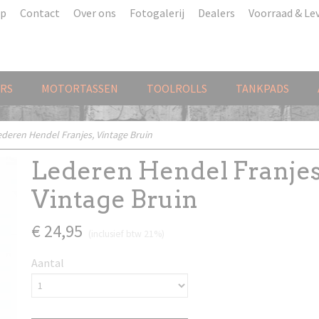
p
Contact
Over ons
Fotogalerij
Dealers
Voorraad & Lev
ERS
MOTORTASSEN
TOOLROLLS
TANKPADS
ederen Hendel Franjes, Vintage Bruin
Lederen Hendel Franjes
Vintage Bruin
€ 24,95
(inclusief btw 21%)
Aantal