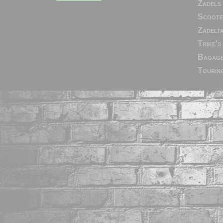
Zadels 
Scoote
Zadelt
Trike's
Bagage
Tourin