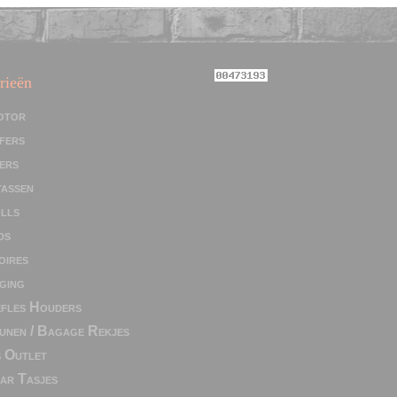
rieën
otor
fers
ers
assen
lls
ds
oires
ging
efles Houders
unen / Bagage Rekjes
 Outlet
ar Tasjes