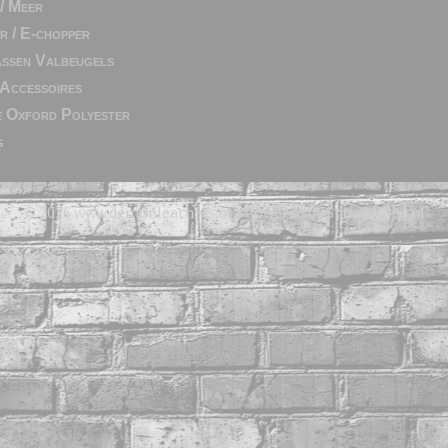
/ Meer
r / E-chopper
assen Valbeugels
 Accessoires
 Oxford Polyester
g
© 2026 www.demonleathers.nl - Powered by Shoppagina.nl