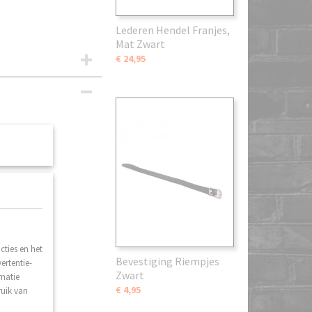
Lederen Hendel Franjes,
Mat Zwart
€ 24,95
ties en het
Bevestiging Riempjes
ertentie-
Zwart
rmatie
€ 4,95
ruik van