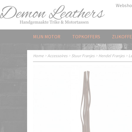
Websho
MIJN MOTOR
TOPKOFFERS
ZIJKOFF
Home
>
Accessoires
>
Stuur Franjes
>
Hendel Franjes
>
L