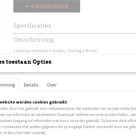
IN WINKELWAGEN
Specificaties
Productcode
DL_D3_VB
Omschrijving
Lederen Hendel Franjes, Vintage Bruin
s toestaan Opties
Merk
:
Demon
Leathers
Kleur:
Vintage Bruin.
emming
Details
Over
Passend op de meeste hendels.
website worden cookies gebruikt
Deze set is voor beide hendels.
rden door ons gebruikt voor verkeersanalyse, het aanbieden van sociale media-func
ren van informatie en advertenties. Daarnaast verlenen we onze sociale media-, adv
2 veters meegeleverd voor bevestiging.
artners toegang tot informatie over hoe u onze site gebruikt. Zij kunnen deze info
in combinatie met andere gegevens die zij mogelijk hebben verzameld door uw geb
n of die u hen hebt verstrekt.